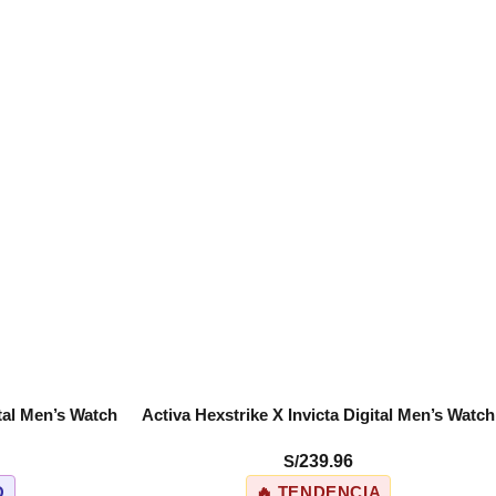
ital Men’s Watch
Activa Hexstrike X Invicta Digital Men’s Watch
COMPRAR
W1968-003)
– 56mm. Black (ACW1968-002)
S/
239.96
O
🔥 TENDENCIA