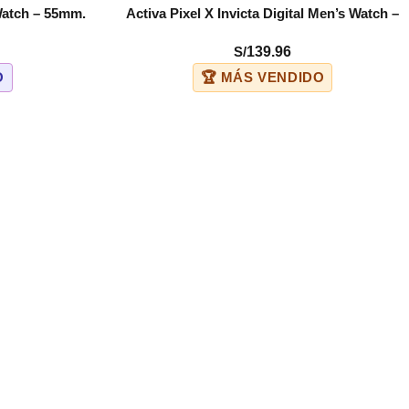
Watch – 55mm.
Activa Pixel X Invicta Digital Men’s Watch –
COMPRAR
4)
50mm. Black (ACW499-003)
S/
139.96
O
🏆 MÁS VENDIDO