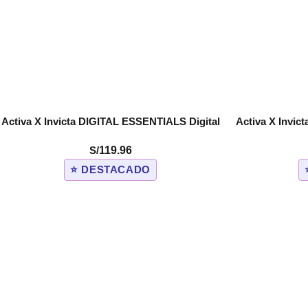
Activa X Invicta DIGITAL ESSENTIALS Digital
Activa X Invic
COMPRAR
COMPRAR
Men’s Watch – 50mm. Green (ACW1915-005)
Men’s Watch –
S/
119.96
⭐ DESTACADO