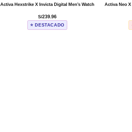
Activa Hexstrike X Invicta Digital Men’s Watch
Activa Neo X
COMPRAR
COMPRAR
– 56mm. Camouflage. Green (ACW1968-001)
Bl
S/
239.96
⭐ DESTACADO