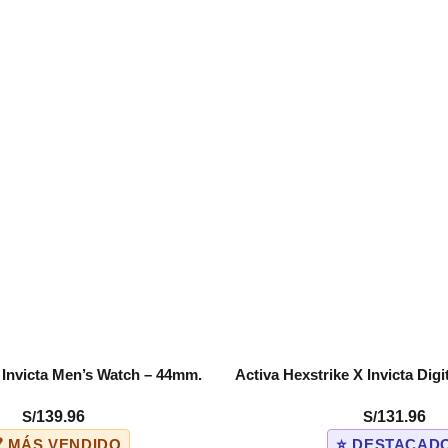
X Invicta Men’s Watch – 44mm.
Activa Hexstrike X Invicta Dig
COMPRAR
ack (ACW9349-009)
– 56mm. Army Green (AC
S/
139.96
S/
131.96
 MÁS VENDIDO
⭐ DESTACAD