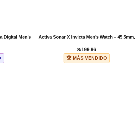
a Digital Men’s
Activa Sonar X Invicta Men’s Watch – 45.5mm,
COMPRAR
age. Red
Black (ACW423-002)
S/
199.96
5)
O
🏆 MÁS VENDIDO