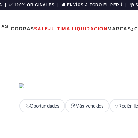
A | ✅ 100% ORIGINALES | 🚚 ENVÍOS A TODO EL PERÚ | 📦
GORRAS
SALE-ULTIMA LIQUIDACION
MARCAS
¿
Shop
GORRAS
MODA DAMA
NIÑOS
RALPH LAUREN
RELO
ucts
68 Products
154 Products
46 Products
58 Products
139 Pr
Z-ROPA
Z-TECNOLOGÍA
282 Products
0 Products
🏷️
Oportunidades
🏆
Más vendidos
✨
Recién ll