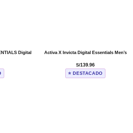
ENTIALS Digital
Activa X Invicta Digital Essentials Men’s
COMPRAR
 (ACW1915-001)
Watch – 42.8mm, White (ACW2605-005)
S/
139.96
O
⭐ DESTACADO