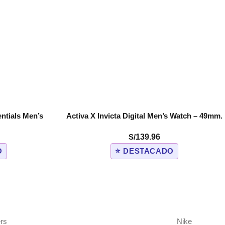
entials Men’s
Activa X Invicta Digital Men’s Watch – 49mm.
COMPRAR
W1915-013)
Army Green (ACW8072-004)
S/
139.96
O
⭐ DESTACADO
rs
Nike