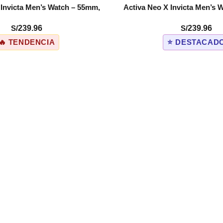
 Invicta Men’s Watch – 55mm,
Activa Neo X Invicta Men’s 
COMPRAR
ack (ACW428-002)
Tan (ACW428-00
S/
239.96
S/
239.96
🔥 TENDENCIA
⭐ DESTACAD