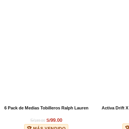
-48%
6 Pack de Medias Tobilleros Ralph Lauren
Activa Drift 
COMPRAR
COMPRAR
Unisex Niño Blanco/Multicolor
Bl
99.00
S/
S/
189.00

🏆 MÁS VENDIDO