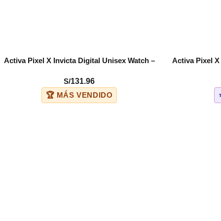
Activa Pixel X Invicta Digital Unisex Watch –
Activa Pixel X
COMPRAR
COMPRAR
50mm. Black (ACW499-013)
50mm.
S/
131.96
🏆 MÁS VENDIDO