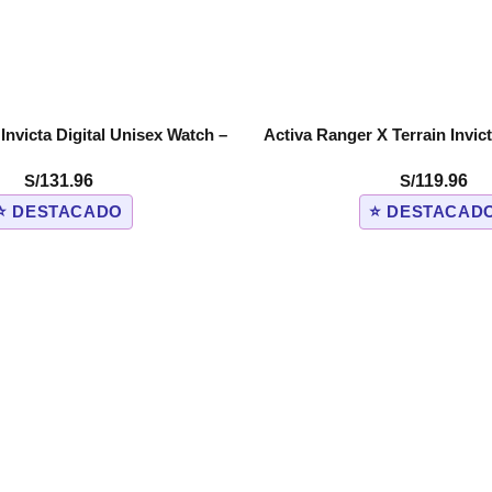
 Invicta Digital Unisex Watch –
Activa Ranger X Terrain Invict
COMPRAR
 White (ACW498-010)
Watch – 45mm. Camoufl
S/
131.96
S/
119.96
(ACW8105MC-00
⭐ DESTACADO
⭐ DESTACAD