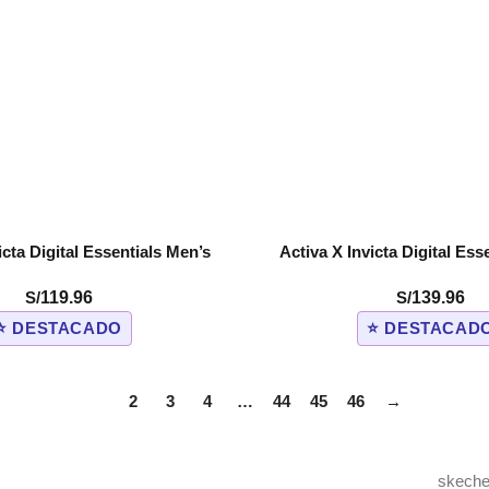
icta Digital Essentials Men’s
Activa X Invicta Digital Ess
COMPRAR
0mm. Blue (ACW1915-012)
Watch – 50mm. White (AC
S/
119.96
S/
139.96
⭐ DESTACADO
⭐ DESTACAD
1
2
3
4
…
44
45
46
→
skeche