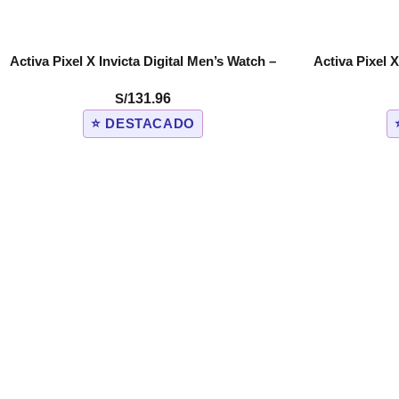
Activa Pixel X Invicta Digital Men’s Watch –
Activa Pixel X
COMPRAR
COMPRAR
50mm. Red (ACW499-004)
50mm.
S/
131.96
⭐ DESTACADO