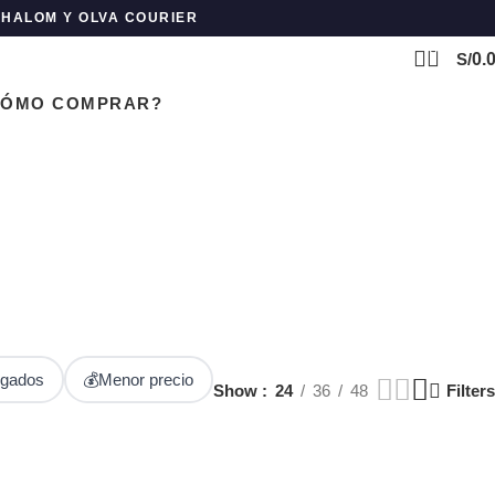
 SHALOM Y OLVA COURIER
0
S/
0.
CÓMO COMPRAR?
JES
SALE – LIQUIDACION
TOMMY HILFIGER
Z-CALZADO
oducts
132 Products
200 Products
16 Products
egados
💰
Menor precio
Show
24
36
48
Filters