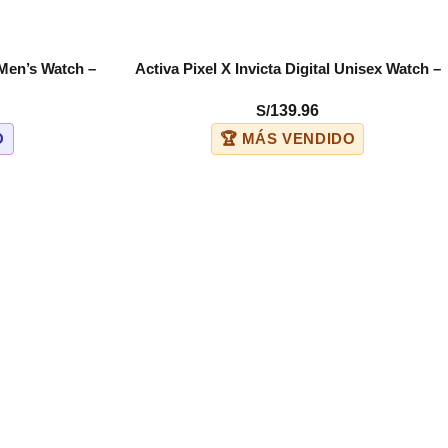
l Men’s Watch –
Activa Pixel X Invicta Digital Unisex Watch –
COMPRAR
9-006)
50mm. Black (ACW499-012)
S/
139.96
O
🏆 MÁS VENDIDO