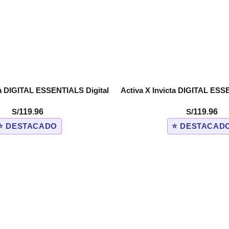
ta DIGITAL ESSENTIALS Digital
Activa X Invicta DIGITAL ESS
COMPRAR
 50mm. Orange (ACW1915-006)
Men’s Watch – 50mm. Yellow
S/
119.96
S/
119.96
⭐ DESTACADO
⭐ DESTACAD