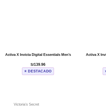
Activa X Invicta Digital Essentials Men’s
Activa X Inv
COMPRAR
COMPRAR
Watch – 42.8mm, White (ACW2605-006)
Watch – 5
S/
139.96
⭐ DESTACADO
Victoria's Secret