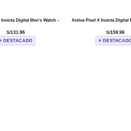
 Invicta Digital Men’s Watch –
Activa Pixel X Invicta Digita
COMPRAR
 White (ACW498-009)
50mm. White (ACW49
S/
131.96
S/
159.96
⭐ DESTACADO
⭐ DESTACAD