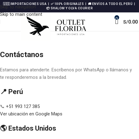
🇺🇸 IMPORTACIONES USA | ✅ 100% ORIGINALES | 🚚 ENVÍOS A TODO EL PERÚ |
Skip to navigation
📦 SHALOM Y OLVA COURIER
Skip to main content
0
0.00
S/
Contáctanos
Estamos para atenderte. Escríbenos por WhatsApp o llámanos y
te responderemos a la brevedad.
📍 Perú
📞
+51 993 127 385
Ver ubicación en Google Maps
🌎 Estados Unidos