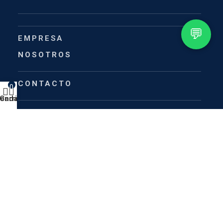
💬
EMPRESA
NOSOTROS
CONTACTO
0
ienda
Carrito
Payment System: