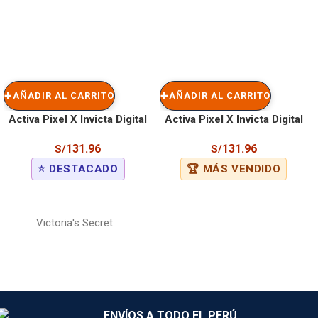
AÑADIR AL CARRITO
AÑADIR AL CARRITO
Activa Pixel X Invicta Digital
Activa Pixel X Invicta Digital
Men’s Watch – 50mm. Red
Unisex Watch – 50mm. Black
131.96
131.96
S/
S/
(ACW499-004)
(ACW499-013)
⭐ DESTACADO
🏆 MÁS VENDIDO
Victoria's Secret
ENVÍOS A TODO EL PERÚ