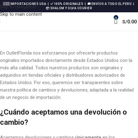
🇺🇸 IMPORTACIONES USA | ✅ 100% ORIGINALES | 🚚 ENVÍOS A TODO EL PERÚ |
Skip to navigation
📦 SHALOM Y OLVA COURIER
Skip to main content
0
0.00
S/
En OutletFlorida nos esforzamos por ofrecerte productos
originales importados directamente desde Estados Unidos con la
más alta calidad. Todos nuestros productos son originales y
adquiridos en tiendas oficiales y distribuidores autorizados de
Estados Unidos. Por eso, queremos ser transparentes sobre
nuestra política de cambios y devoluciones, adaptada a la realidad
de un negocio de importación.
¿Cuándo aceptamos una devolución o
cambio?
Aceptamos devoluciones y cambios
únicamente
en los