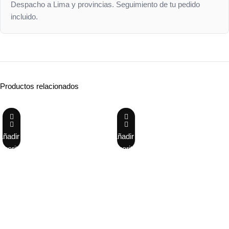
Despacho a Lima y provincias. Seguimiento de tu pedido
incluido.
Productos relacionados
Añadir a
Añadir a
favoritos
favoritos