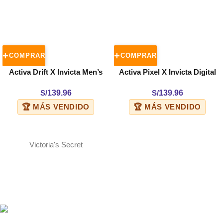
COMPRAR
COMPRAR
Activa Drift X Invicta Men’s
Activa Pixel X Invicta Digital
Watch – 44mm. Black
Men’s Watch – 50mm. Black
S/
139.96
S/
139.96
(ACW9349-009)
(ACW499-003)
🏆 MÁS VENDIDO
🏆 MÁS VENDIDO
Victoria's Secret
ENVÍOS A TODO EL PERÚ