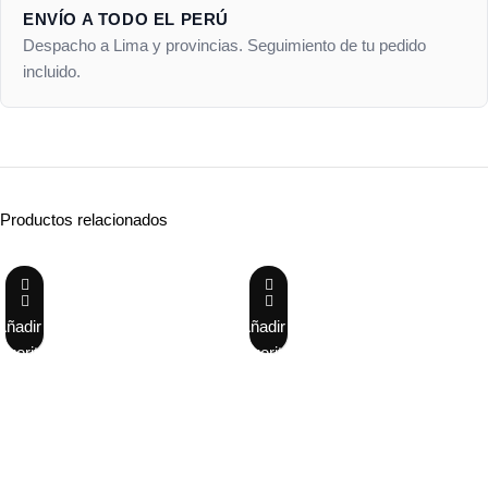
ENVÍO A TODO EL PERÚ
Despacho a Lima y provincias. Seguimiento de tu pedido
incluido.
Productos relacionados
Añadir a
Añadir a
favoritos
favoritos