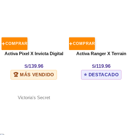
COMPRAR
COMPRAR
Activa Pixel X Invicta Digital
Activa Ranger X Terrain
Men’s Watch – 50mm. Black
Invicta Digital Men’s Watch –
S/
139.96
S/
119.96
(ACW499-003)
45mm. Camouflage. Red
🏆 MÁS VENDIDO
⭐ DESTACADO
(ACW8105MC-005)
Victoria's Secret