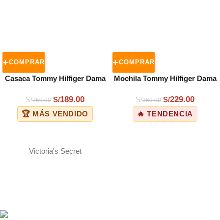
COMPRAR
COMPRAR
Casaca Tommy Hilfiger Dama
Mochila Tommy Hilfiger Dama
Rosa y Azul
Azul
189.00
229.00
S/
S/
S/
S/
259.00
369.00
🏆 MÁS VENDIDO
🔥 TENDENCIA
Victoria's Secret
ENVÍOS A TODO EL PERÚ