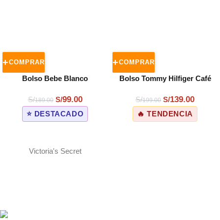
COMPRAR
COMPRAR
Bolso Bebe Blanco
Bolso Tommy Hilfiger Café
Crossbody Cadena
Monograma
99.00
139.00
S/
S/
S/
S/
189.00
199.00
⭐ DESTACADO
🔥 TENDENCIA
Victoria's Secret
ENVÍOS A TODO EL PERÚ