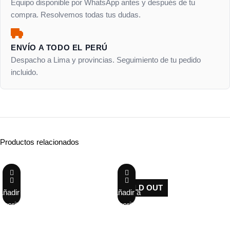
Equipo disponible por WhatsApp antes y después de tu
compra. Resolvemos todas tus dudas.
ENVÍO A TODO EL PERÚ
Despacho a Lima y provincias. Seguimiento de tu pedido
incluido.
Productos relacionados
-12%
-27%
SOLD OUT
Añadir a
Añadir a
favoritos
favoritos