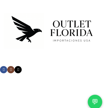
Payment System:
Our Social Links:
© 2026 OutletFlorida. Todos los derechos reservados.
💬