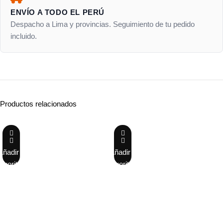
ENVÍO A TODO EL PERÚ
Despacho a Lima y provincias. Seguimiento de tu pedido
incluido.
Productos relacionados
-22%
-28%
Añadir a
Añadir a
favoritos
favoritos