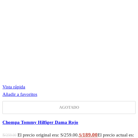
Vista rápida
Añadir a favoritos
AGOTADO
Chompa Tommy Hilfiger Dama Rojo
189.00
S/
El precio original era: S/259.00.
S/
El precio actual es:
259.00