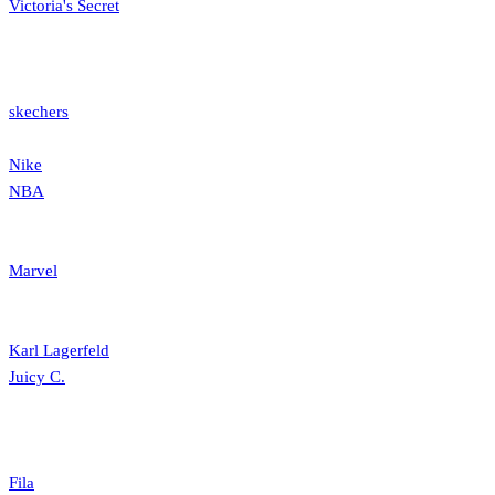
Victoria's Secret
skechers
Nike
NBA
Marvel
Karl Lagerfeld
Juicy C.
Fila