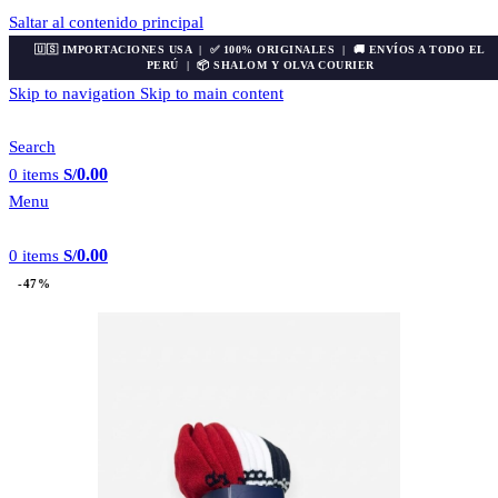
Saltar al contenido principal
🇺🇸 IMPORTACIONES USA | ✅ 100% ORIGINALES | 🚚 ENVÍOS A TODO EL
PERÚ | 📦 SHALOM Y OLVA COURIER
Skip to navigation
Skip to main content
Search
0.00
0
items
S/
Menu
0.00
0
items
S/
-47%