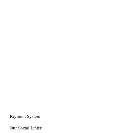
POLÍTICA DE PRIVACIDAD
EMPRESA
NOSOTROS
CONTACTO
Payment System:
Our Social Links: