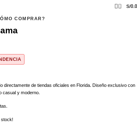
0
S/
0.
CÓMO COMPRAR?
Dama
NDENCIA
o directamente de tiendas oficiales en Florida. Diseño exclusivo con
lo casual y moderno.
tas.
 stock!