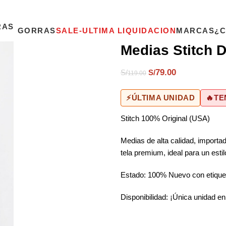
GORRAS
SALE-ULTIMA LIQUIDACION
MARCAS
¿
Medias Stitch 
79.00
S/
S/
119.00
⚡
ÚLTIMA UNIDAD
🔥
TE
Stitch 100% Original (USA)
Medias de alta calidad, importad
tela premium, ideal para un esti
Estado: 100% Nuevo con etique
Disponibilidad: ¡Única unidad en