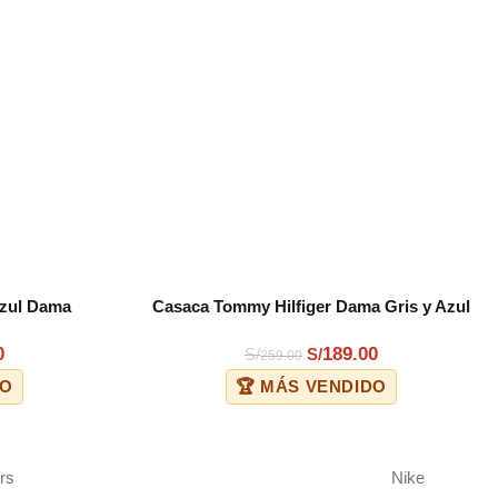
Azul Dama
Casaca Tommy Hilfiger Dama Gris y Azul
COMPRAR
0
189.00
S/
S/
259.00
DO
🏆 MÁS VENDIDO
rs
Nike