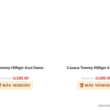
ommy Hilfiger Azul Dama
Casaca Tommy Hilfiger 
COMPRAR
189.00
189.0
S/
S/
S/
S/
259.00
259.00
 MÁS VENDIDO
🏆 MÁS VENDI
skeche