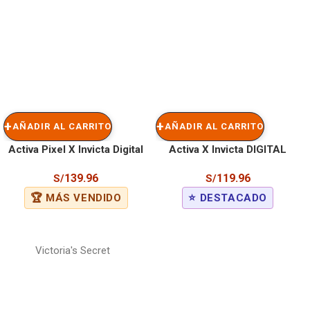
AÑADIR AL CARRITO
AÑADIR AL CARRITO
Activa Pixel X Invicta Digital
Activa X Invicta DIGITAL
Unisex Watch – 50mm. Black
ESSENTIALS Digital Men’s
139.96
119.96
S/
S/
(ACW499-012)
Watch – 50mm. Orange
🏆 MÁS VENDIDO
⭐ DESTACADO
(ACW1915-006)
Victoria's Secret