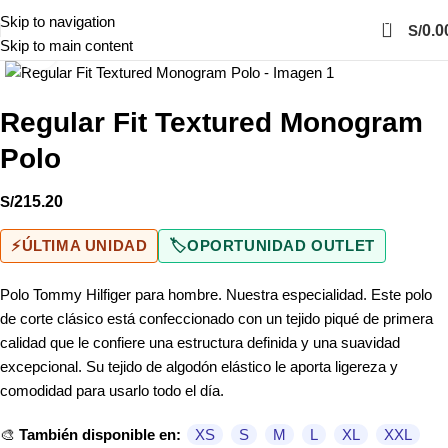
0
Skip to navigation
S/
0.0
Skip to main content
Click to enlarge
Regular Fit Textured Monogram
Polo
S/
215.20
⚡
ÚLTIMA UNIDAD
🏷️
OPORTUNIDAD OUTLET
Polo Tommy Hilfiger para hombre. Nuestra especialidad. Este polo
de corte clásico está confeccionado con un tejido piqué de primera
calidad que le confiere una estructura definida y una suavidad
excepcional. Su tejido de algodón elástico le aporta ligereza y
comodidad para usarlo todo el día.
🎨
También disponible en:
XS
S
M
L
XL
XXL