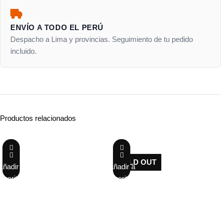
ENVÍO A TODO EL PERÚ
Despacho a Lima y provincias. Seguimiento de tu pedido
incluido.
Productos relacionados
-32%
-27%
SOLD OUT
Añadir a
Añadir a
favoritos
favoritos