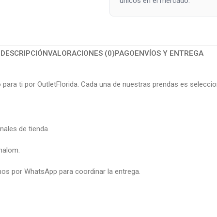
únicos en el mercado.
DESCRIPCIÓN
VALORACIONES (0)
PAGO
ENVÍOS Y ENTREGA
do para ti por OutletFlorida. Cada una de nuestras prendas es selec
nales de tienda.
Shalom.
mos por WhatsApp para coordinar la entrega.