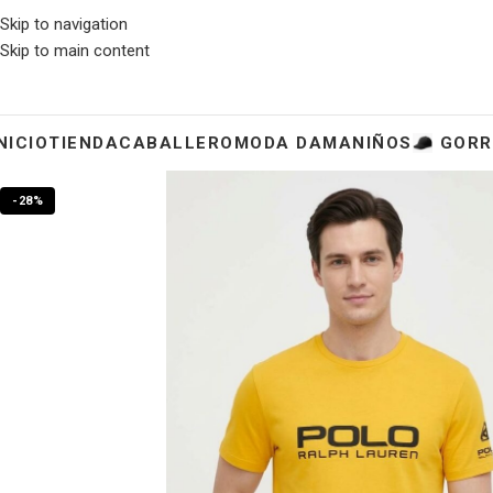
Skip to navigation
Skip to main content
NICIO
TIENDA
CABALLERO
MODA DAMA
NIÑOS
GORR
-28%