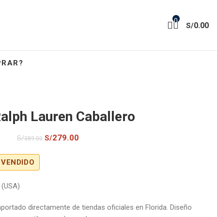
0
0.00
S/
PRAR?
alph Lauren Caballero
279.00
S/
S/
389.00
 VENDIDO
M (USA)
importado directamente de tiendas oficiales en Florida. Diseño