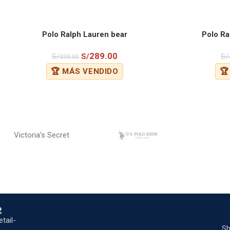
Polo Ralph Lauren bear
Polo Ra
COMPRAR
COMPRAR
289.00
S/
S/
S/
399.00
🏆 MÁS VENDIDO
🏆
Victoria's Secret
Sh