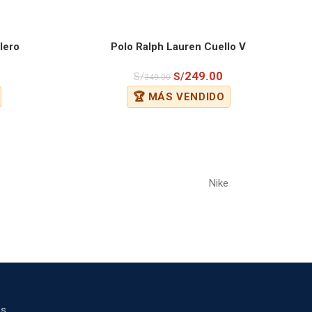
lero
Polo Ralph Lauren Cuello V
COMPRAR
249.00
S/
S/
349.00
🏆 MÁS VENDIDO
Nike
s.