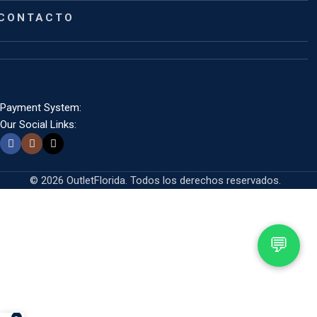
CONTACTO
Payment System:
Our Social Links:
© 2026 OutletFlorida. Todos los derechos reservados.
💬