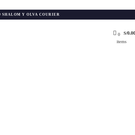
📦 SHALOM Y OLVA COURIER
0.0
S/
0
items