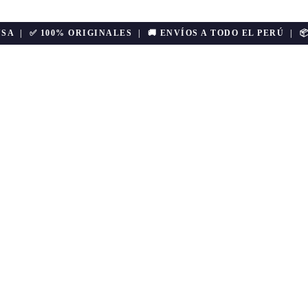
USA | ✅ 100% ORIGINALES | 🚚 ENVÍOS A TODO EL PERÚ | 