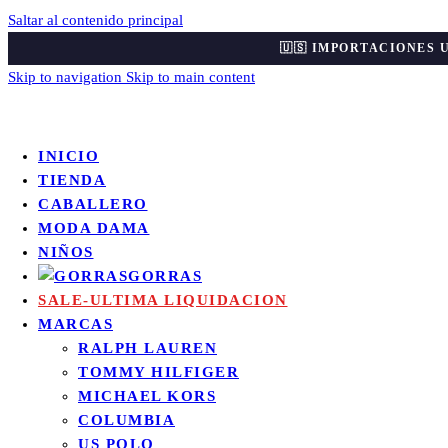
Saltar al contenido principal
🇺🇸 IMPORTACIONES 
Skip to navigation
Skip to main content
INICIO
TIENDA
CABALLERO
MODA DAMA
NIÑOS
GORRAS
SALE-ULTIMA LIQUIDACION
MARCAS
RALPH LAUREN
TOMMY HILFIGER
MICHAEL KORS
COLUMBIA
US POLO