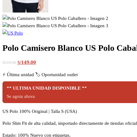
Polo Camisero Blanco US Polo Cabal
El
El
149.00
S/
S/
259.00
precio
precio
⚡
Última unidad
🏷️
Oportunidad outlet
original
actual
era:
es:
** ULTIMA UNIDAD DISPONIBLE **
S/259.00.
S/149.00.
Se agota ahora
US Polo 100% Original | Talla S (USA)
Polo Slim Fit de alta calidad, importado directamente de tiendas ofici
Estado: 100% Nuevo con etiquetas.