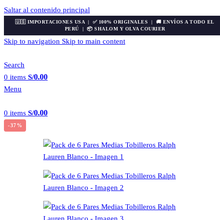
Saltar al contenido principal
🇺🇸 IMPORTACIONES USA | ✅ 100% ORIGINALES | 🚚 ENVÍOS A TODO EL
PERÚ | 📦 SHALOM Y OLVA COURIER
Skip to navigation
Skip to main content
Search
0.00
0
items
S/
Menu
0.00
0
items
S/
-37%