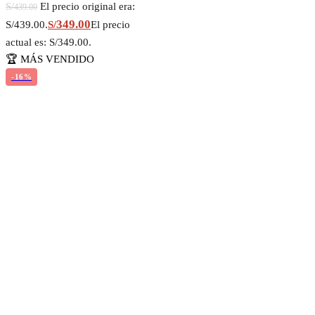
S/
El precio original era:
439.00
349.00
S/439.00.
S/
El precio
actual es: S/349.00.
🏆 MÁS VENDIDO
-16%