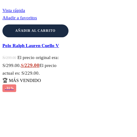
Vista rápida
Añadir a favoritos
AÑADIR AL CARRITO
Polo Ralph Lauren Cuello V
S/
El precio original era:
299.00
229.00
S/299.00.
S/
El precio
actual es: S/229.00.
🏆 MÁS VENDIDO
-31%