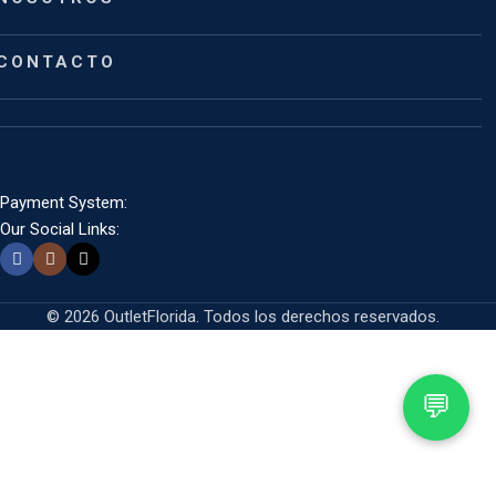
CONTACTO
Payment System:
Our Social Links:
© 2026 OutletFlorida. Todos los derechos reservados.
💬