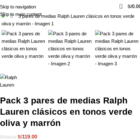
0
S/
0.0
Skip to navigation
Skip to main content
Click to enlarge
-37%
Pack 3 pares de medias Ralph
Lauren clásicos en tonos verde
oliva y marrón
119.00
S/
S/
189.00