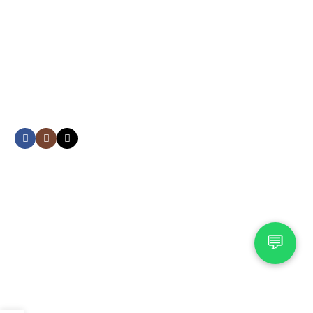
Payment System:
Our Social Links:
© 2026 OutletFlorida. Todos los derechos reservados.
💬