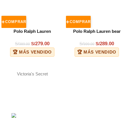
COMPRAR
COMPRAR
Polo Ralph Lauren
Polo Ralph Lauren bear
279.00
289.00
S/
S/
S/
S/
389.00
399.00
🏆 MÁS VENDIDO
🏆 MÁS VENDIDO
Victoria's Secret
ENVÍOS A TODO EL PERÚ
Shalom Courier y Olva Courier. Lima 1-2 días,