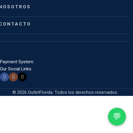
NOSOTROS
CONTACTO
Payment System:
Our Social Links:
© 2026 OutletFlorida. Todos los derechos reservados.
💬