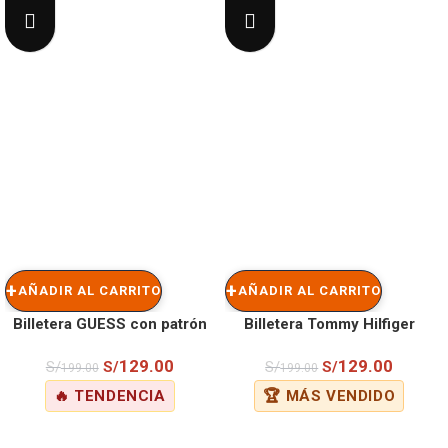
AÑADIR AL CARRITO
AÑADIR AL CARRITO
Billetera GUESS con patrón
Billetera Tommy Hilfiger
de monograma «G» y detalle
Bifold con logo de escudo
129.00
129.00
S/
S/
S/
S/
199.00
199.00
de franja roja
esmaltado (con protección
🔥 TENDENCIA
🏆 MÁS VENDIDO
RFID).