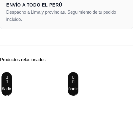
ENVÍO A TODO EL PERÚ
Despacho a Lima y provincias. Seguimiento de tu pedido
incluido.
Productos relacionados
Añadir a
Añadir a
favoritos
favoritos