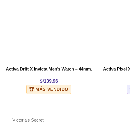
Activa Drift X Invicta Men’s Watch – 44mm.
Activa Pixel 
COMPRAR
COMPRAR
Black (ACW9349-009)
50mm
S/
139.96
🏆 MÁS VENDIDO
Victoria's Secret