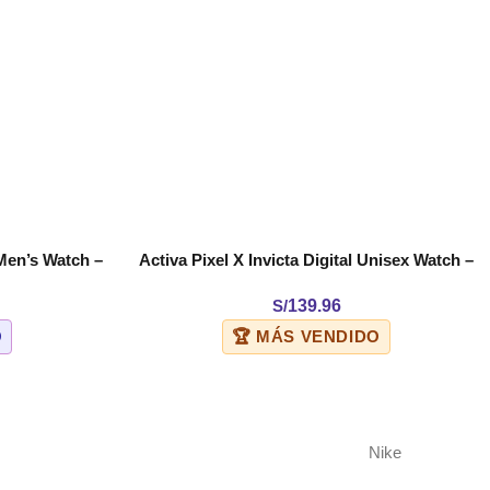
 Men’s Watch –
Activa Pixel X Invicta Digital Unisex Watch –
COMPRAR
9-006)
50mm. Black (ACW499-012)
S/
139.96
O
🏆 MÁS VENDIDO
Nike