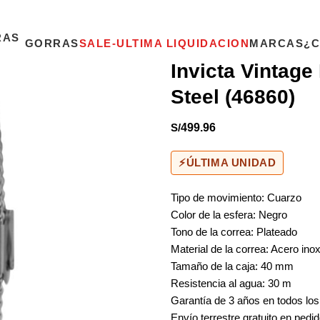
GORRAS
SALE-ULTIMA LIQUIDACION
MARCAS
¿
Invicta Vintag
Steel (46860)
S/
499.96
⚡
ÚLTIMA UNIDAD
Tipo de movimiento: Cuarzo
Color de la esfera: Negro
Tono de la correa: Plateado
Material de la correa: Acero ino
Tamaño de la caja: 40 mm
Resistencia al agua: 30 m
Garantía de 3 años en todos los
Envío terrestre gratuito en pedi