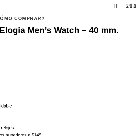
0
S/
0.
CÓMO COMPRAR?
e Elogia Men’s Watch – 40 mm.
xidable
 relojes
dos superiores a $149