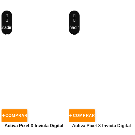
Añadir a
Añadir a
favoritos
favoritos
COMPRAR
COMPRAR
Activa Pixel X Invicta Digital
Activa Pixel X Invicta Digital
Men’s Watch – 50mm. White
Unisex Watch – 50mm. Black