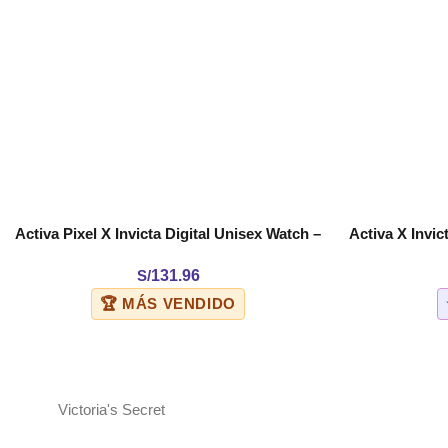
Activa Pixel X Invicta Digital Unisex Watch –
Activa X Invic
AÑADIR AL CARRITO
AÑADIR AL C
50mm. Black (ACW499-013)
Wh
S/
131.96
🏆 MÁS VENDIDO
Victoria's Secret