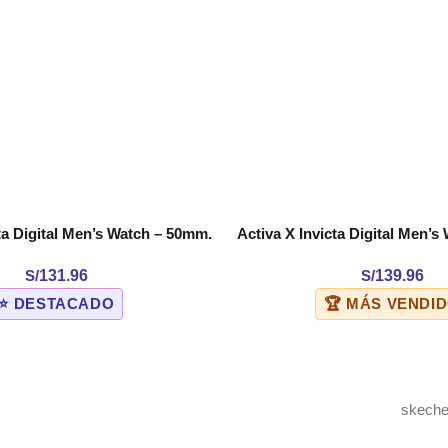
ta Digital Men’s Watch – 50mm.
Activa X Invicta Digital Men’
ARRITO
AÑADIR AL CARRITO
ite (ACW1915-007)
Black (ACW8118-0
S/
131.96
S/
139.96
⭐ DESTACADO
🏆 MÁS VENDI
skeche