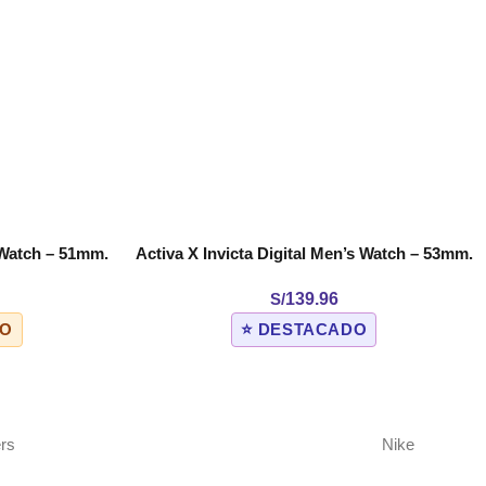
s Watch – 51mm.
Activa X Invicta Digital Men’s Watch – 53mm.
AÑADIR AL CARRITO
03)
Camouflage. Blue (ACW8049MC-004)
S/
139.96
DO
⭐ DESTACADO
rs
Nike