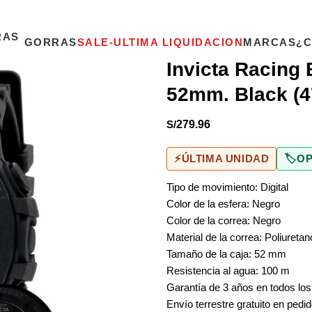
GORRAS
SALE-ULTIMA LIQUIDACION
MARCAS
¿
Invicta Racing 
52mm. Black (4
S/
279.96
⚡
ÚLTIMA UNIDAD
🏷️
OP
Tipo de movimiento: Digital
Color de la esfera: Negro
Color de la correa: Negro
Material de la correa: Poliuretan
Tamaño de la caja: 52 mm
Resistencia al agua: 100 m
Garantía de 3 años en todos los
Envío terrestre gratuito en pedi