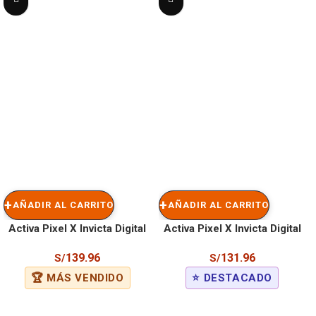
AÑADIR AL CARRITO
AÑADIR AL CARRITO
Activa Pixel X Invicta Digital
Activa Pixel X Invicta Digital
Men’s Watch – 50mm. Black
Men’s Watch – 50mm. White
139.96
131.96
S/
S/
(ACW499-003)
(ACW498-009)
🏆 MÁS VENDIDO
⭐ DESTACADO