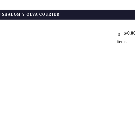
📦 SHALOM Y OLVA COURIER
0.0
S/
0
items