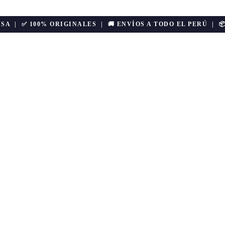
USA | ✅ 100% ORIGINALES | 🚚 ENVÍOS A TODO EL PERÚ | 