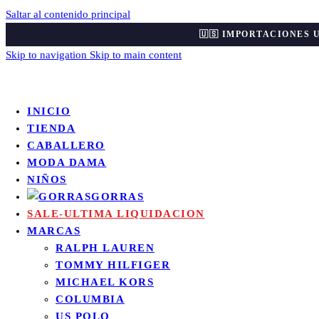
Saltar al contenido principal
🇺🇸 IMPORTACIONES 
Skip to navigation
Skip to main content
INICIO
TIENDA
CABALLERO
MODA DAMA
NIÑOS
GORRAS
SALE-ULTIMA LIQUIDACION
MARCAS
RALPH LAUREN
TOMMY HILFIGER
MICHAEL KORS
COLUMBIA
US POLO