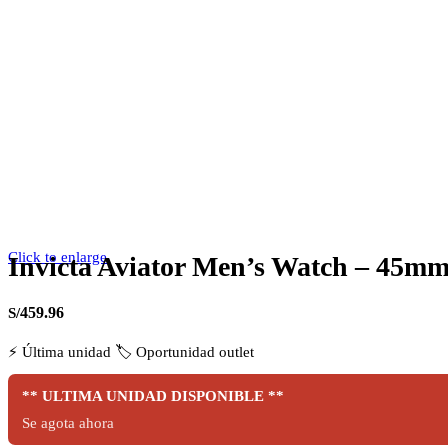
Click to enlarge
Invicta Aviator Men’s Watch – 45mm
459.96
S/
⚡
Última unidad
🏷️
Oportunidad outlet
** ULTIMA UNIDAD DISPONIBLE **
Se agota ahora