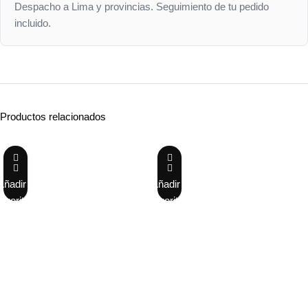
Despacho a Lima y provincias. Seguimiento de tu pedido
incluido.
Productos relacionados
-33%
-38%
Añadir a
Añadir a
favoritos
favoritos