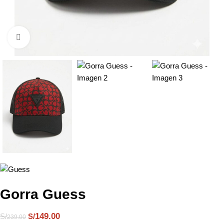
Click to enlarge
Gorra Guess
149.00
S/
S/
239.00