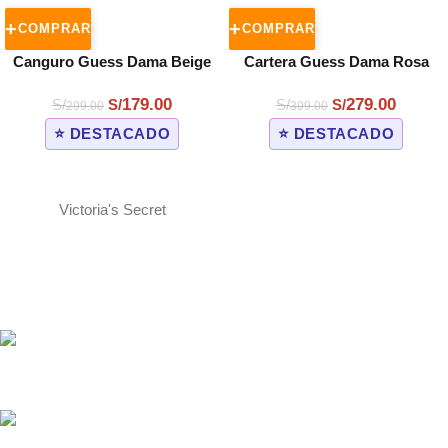
COMPRAR
COMPRAR
Canguro Guess Dama Beige
Cartera Guess Dama Rosa
179.00
279.00
S/
S/
S/
S/
299.00
399.00
⭐ DESTACADO
⭐ DESTACADO
Victoria's Secret
ENVÍOS A TODO EL PERÚ
Shalom Courier y Olva Courier. Lima 1-2 días, provincias 3-7
días hábiles.
SOPORTE WHATSAPP