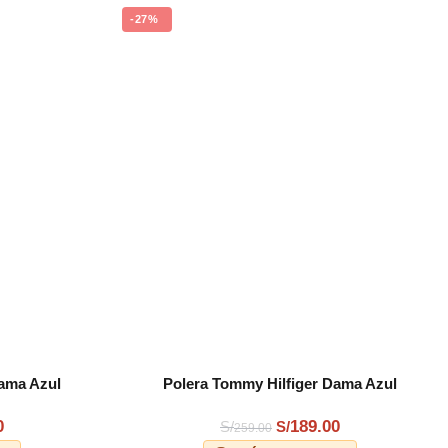
-27%
Dama Azul
Polera Tommy Hilfiger Dama Azul
AÑADIR AL CARRITO
0
189.00
S/
S/
259.00