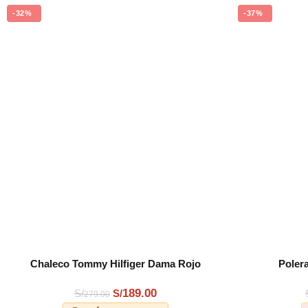
-32%
-37%
Chaleco Tommy Hilfiger Dama Rojo
Poler
AÑADIR AL CARRITO
AÑADIR AL C
189.00
S/
S/
279.00