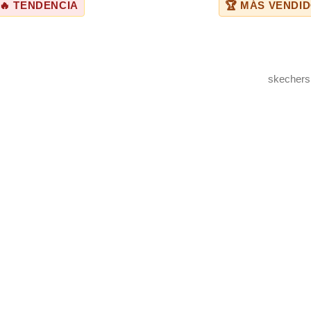
🔥 TENDENCIA
🏆 MÁS VENDI
skechers
ENVÍOS A TODO EL PERÚ
Shalom Courier y Olva Courier. Lima 1-2 días, provincias 3-7 días h
SOPORTE WHATSAPP
Atención de lunes a sábado de 9am a 7pm. +51 993 127 385
PAGO 100% SEGURO
Aceptamos Yape, Plin y transferencias bancarias.
PRODUCTOS 100% ORIGINALES
Importaciones directas desde tiendas oficiales en Florida, US