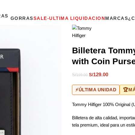
GORRAS
SALE-ULTIMA LIQUIDACION
MARCAS
¿
Billetera Tommy
with Coin Purse
129.00
S/
S/
199.00
⚡
ÚLTIMA UNIDAD
🏆
MÁ
Tommy Hilfiger 100% Original 
Billetera de alta calidad, impor
tela premium, ideal para un esti