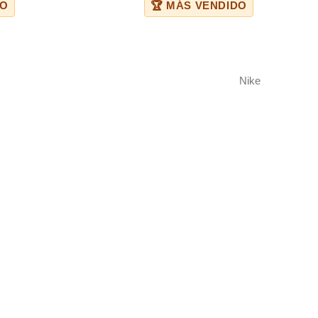
DO
🏆 MÁS VENDIDO
Nike
ábiles.
A.