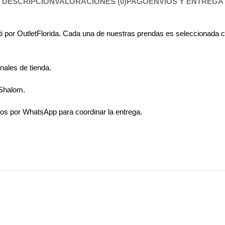
DESCRIPCIÓN
VALORACIONES (0)
PAGO
ENVÍOS Y ENTREGA
a ti por OutletFlorida. Cada una de nuestras prendas es seleccionada
nales de tienda.
 Shalom.
os por WhatsApp para coordinar la entrega.