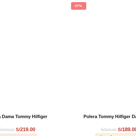
-27%
a Dama Tommy Hilfiger
Polera Tommy Hilfiger 
ARRITO
AÑADIR AL CARRITO
219.00
189.0
S/
S/
S/
S/
349.00
259.00