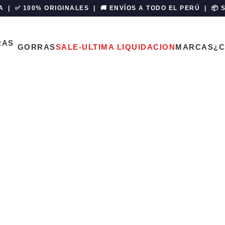
A | ✅ 100% ORIGINALES | 🚚 ENVÍOS A TODO EL PERÚ | 📦
GORRAS
SALE-ULTIMA LIQUIDACION
MARCAS
¿
chives: tommy h
Home
Posts Tagged "tommy hilfiger"