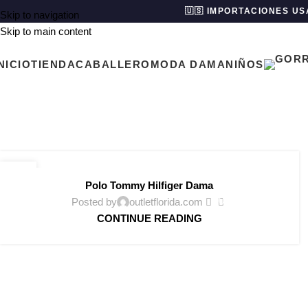
🇺🇸 IMPORTACIONES US
Skip to navigation
Skip to main content
NICIO
TIENDA
CABALLERO
MODA DAMA
NIÑOS
Tag Ar
BLOG
27
Polo Tommy Hilfiger Dama
MAR
0
Posted by
outletflorida.com
CONTINUE READING