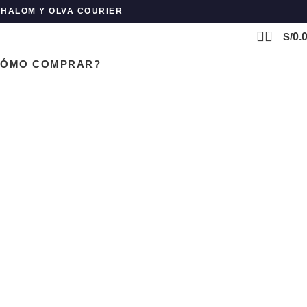
 SHALOM Y OLVA COURIER
0
S/
0.
CÓMO COMPRAR?
ilfiger