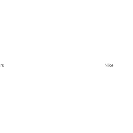
rs
Nike
 hábiles.
85