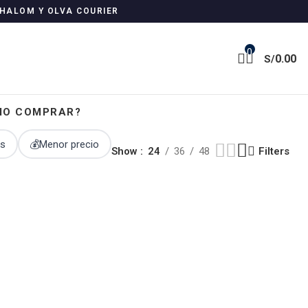
SHALOM Y OLVA COURIER
0
0.00
S/
MO COMPRAR?
os
💰
Menor precio
Show
24
36
48
Filters