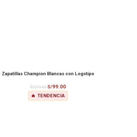
Zapatillas Champion Blancas con Logotipo
AÑADIR AL CARRITO
Arcoíris para Mujer
99.00
S/
S/
279.00
🔥 TENDENCIA
Ordered:
0
Items available:
3