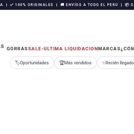
SA | ✅ 100% ORIGINALES | 🚚 ENVÍOS A TODO EL PERÚ | 📦 
GORRAS
SALE-ULTIMA LIQUIDACION
MARCAS
¿CÓ
🏷️
Oportunidades
🏆
Más vendidos
✨
Recién llegad