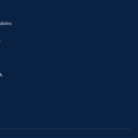
ábiles.
5
A.