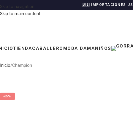
🇺🇸 IMPORTACIONES U
Skip to navigation
Skip to main content
NICIO
TIENDA
CABALLERO
MODA DAMA
NIÑOS
Inicio
Champion
-65%