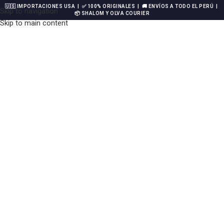
🇺🇸 IMPORTACIONES USA | ✅ 100% ORIGINALES | 🚚 ENVÍOS A TODO EL PERÚ |
Skip to navigation
📦 SHALOM Y OLVA COURIER
Skip to main content